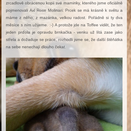
zrcadlově obrácenou kopii své maminky, kterého jsme oficiálně
pojmenovali Axl Rose Molinari. Prcek se má krásně k světu a
máme z něho, z mazánka, velkou radost. Pořádně si ty dva
měsíce s ním užijeme. :-) A protože jde na Toffee vidět, že ten
jeden prďola je opravdu brnkačka - venku už lítá zase jako
střela a dožaduje se práce, rozhodli jsme se, že další štěňátka
na sebe nenechají dlouho čekat.