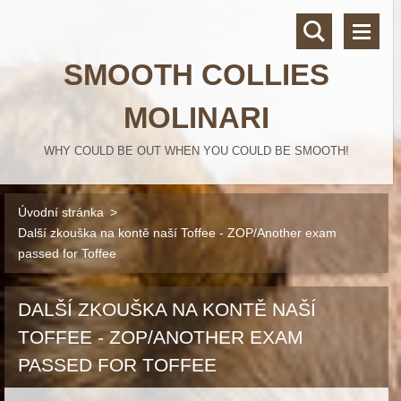
SMOOTH COLLIES
MOLINARI
WHY COULD BE OUT WHEN YOU COULD BE SMOOTH!
Úvodní stránka
>
Další zkouška na kontě naší Toffee - ZOP/Another exam
passed for Toffee
DALŠÍ ZKOUŠKA NA KONTĚ NAŠÍ
TOFFEE - ZOP/ANOTHER EXAM
PASSED FOR TOFFEE