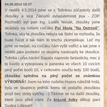
04.05.2014 19:17
V neděli 4.5.2014 jsme se s Tofinkou zúčastnily další
zkoušky a sice Základů ovladatelnosti psa - ZOP.
Rozhodčí byl pan Ing. Luděk Novák, zkoušky jsme
skládaly na našem cvičáku
Psí škola "Na Ostrově"
.
Tofinka, aby ta zkouška nebyla tak fádní se rozhodla, že
bude hárat a tak nám to trochu zkomplikuje. Leč my
jsme se nedali, na cvičáku nám vyšli vstříct a tak jsme v
neděli jako poslední ze skupiny nastoupily ke zkoušce.
Tofinka i přes hárání šlapala naprosto fantasticky, moc ji
to bavilo a vybojovala si panenka ve všech 10 cvicích
plný počet bodů 10, v celkovém součtu tedy 100 bodů,
zkouška splněna na plný počet se známkou
VÝBORNÁ
!! Jsem na toho našeho Hujera náležitě hrdá,
byla ve skupince jediná, komu se podařilo zkouškou
projít bez ztráty kytičky. :-) Těšíme se na další zkoušky,
které jsou před námi.
Za
krásné fotky
děkuji paní
Svatce Liškové!!