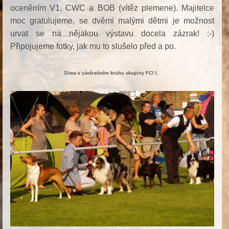
oceněním V1, CWC a BOB (vítěz plemene). Majitelce
moc gratulujeme, se dvěmi malými dětmi je možnost
urvat se na nějakou výstavu docela zázrak! :-)
Připojujeme fotky, jak mu to slušelo před a po.
Dima v závěrečném kruhu skupiny FCI I.