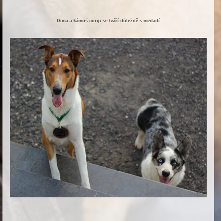
Dima a kámoš corgi se tváří důležitě s medailí