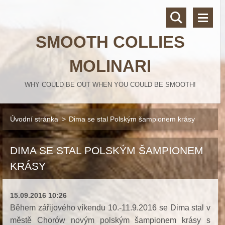
SMOOTH COLLIES
MOLINARI
WHY COULD BE OUT WHEN YOU COULD BE SMOOTH!
Úvodní stránka
>
Dima se stal Polským šampionem krásy
DIMA SE STAL POLSKÝM ŠAMPIONEM
KRÁSY
15.09.2016 10:26
Během zářijového víkendu 10.-11.9.2016 se
Dima
stal v
městě Chorów novým polským šampionem krásy s