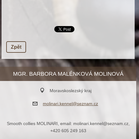
Zpět
MGR. BARBORA MALÉNKOVÁ MOLINOVÁ
Moravskoslezský kraj
molinari
.kennel@
seznam.c
z
Smooth collies MOLINARI, email: molinari.kennel@seznam.cz,
+420 605 249 163