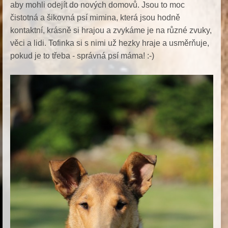
aby mohli odejít do nových domovů. Jsou to moc
čistotná a šikovná psí mimina, která jsou hodně
kontaktní, krásně si hrajou a zvykáme je na různé zvuky,
věci a lidi. Tofinka si s nimi už hezky hraje a usměrňuje,
pokud je to třeba - správná psí máma! :-)