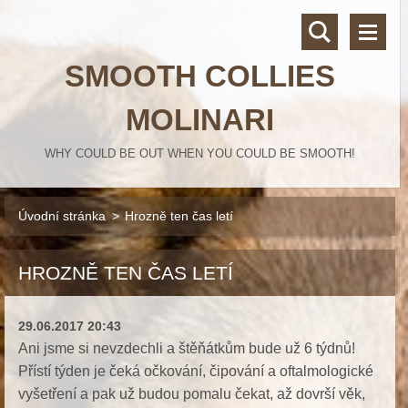
SMOOTH COLLIES
MOLINARI
WHY COULD BE OUT WHEN YOU COULD BE SMOOTH!
Úvodní stránka
>
Hrozně ten čas letí
HROZNĚ TEN ČAS LETÍ
29.06.2017 20:43
Ani jsme si nevzdechli a štěňátkům bude už 6 týdnů!
Přístí týden je čeká očkování, čipování a oftalmologické
vyšetření a pak už budou pomalu čekat, až dovrší věk,