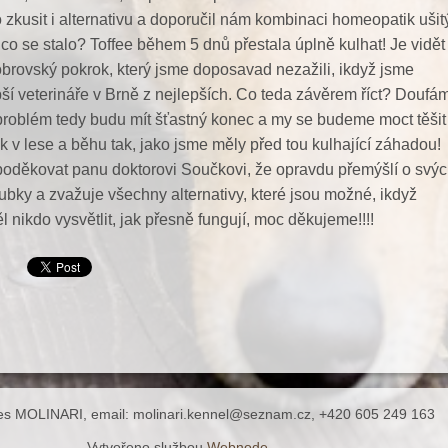
 zkusit i alternativu a doporučil nám kombinaci homeopatik ušit
 co se stalo? Toffee během 5 dnů přestala úplně kulhat! Je vidět
obrovský pokrok, který jsme doposavad nezažili, ikdyž jsme
epší veterináře v Brně z nejlepších. Co teda závěrem říct? Doufá
í problém tedy budu mít šťastný konec a my se budeme moct těšit
k v lese a běhu tak, jako jsme měly před tou kulhající záhadou!
poděkovat panu doktorovi Součkovi, že opravdu přemýšlí o svý
ubky a zvažuje všechny alternativy, které jsou možné, ikdyž
nikdo vysvětlit, jak přesně fungují, moc děkujeme!!!!
ies MOLINARI, email: molinari.kennel@seznam.cz, +420 605 249 163
Vytvořeno službou
Webnode