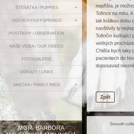
nepřišla, je možno
ŠTĚŇÁTKA / PUPPIES
Tofince na míru. A
ODCHOVY/OFFSPRINGS
tak krátkou dobu 
navštívily ty nejl
POSTŘEHY / OBSERVATION
Tofinčin kulhajíc
velikých procháze
NAŠE VIDEA / OUR VIDEOS
Chtěla bych taky 
pacientech do hlo
FOTOGALERIE
doposavad neuměl 
ODKAZY / LINKS
SMEČKA / FAMILY PACK
Zpět
Smooth coll
MGR. BARBORA