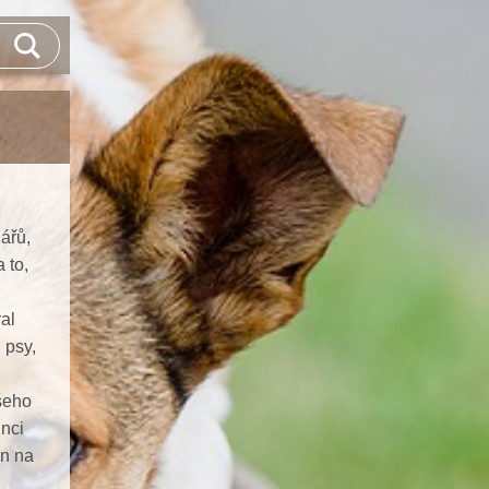
ářů,
 to,
al
 psy,
ašeho
nci
on na