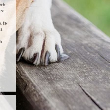
ých
 za
m, že
 z
ch