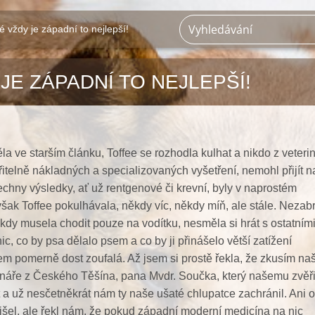
é vždy je západní to nejlepší!
JE ZÁPADNÍ TO NEJLEPŠÍ!
a ve starším článku, Toffee se rozhodla kulhat a nikdo z veterin
itelně nákladných a specializovaných vyšetření, nemohl přijít na
šechny výsledky, ať už rentgenové či krevní, byly v naprostém
však Toffee pokulhávala, někdy víc, někdy míň, ale stále. Nezabr
, kdy musela chodit pouze na vodítku, nesměla si hrát s ostatními
nic, co by psa dělalo psem a co by ji přinášelo větší zatížení
sem pomerně dost zoufalá. Až jsem si prostě řekla, že zkusím n
ináře z Českého Těšína, pana Mvdr. Součka, který našemu zvěři
a už nesčetněkrát nám ty naše ušaté chlupatce zachránil. Ani 
išel, ale řekl nám, že pokud západní moderní medicína na nic