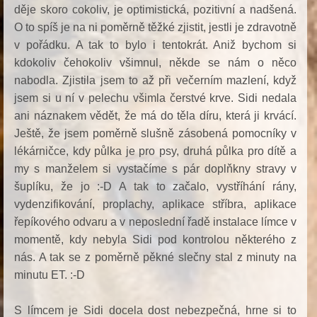
děje skoro cokoliv, je optimistická, pozitivní a nadšená.
O to spíš je na ni poměrně těžké zjistit, jestli je zdravotně
v pořádku. A tak to bylo i tentokrát. Aniž bychom si
kdokoliv čehokoliv všimnul, někde se nám o něco
nabodla. Zjistila jsem to až při večerním mazlení, když
jsem si u ní v pelechu všimla čerstvé krve. Sidi nedala
ani náznakem vědět, že má do těla díru, která ji krvácí.
Ještě, že jsem poměrně slušně zásobená pomocníky v
lékárničce, kdy půlka je pro psy, druhá půlka pro dítě a
my s manželem si vystačíme s pár doplňkny stravy v
šuplíku, že jo :-D A tak to začalo, vystříhání rány,
vydenzifikování, proplachy, aplikace stříbra, aplikace
řepíkového odvaru a v neposlední řadě instalace límce v
momentě, kdy nebyla Sidi pod kontrolou některého z
nás. A tak se z poměrně pěkné slečny stal z minuty na
minutu ET. :-D
S límcem je Sidi docela dost nebezpečná, hrne si to