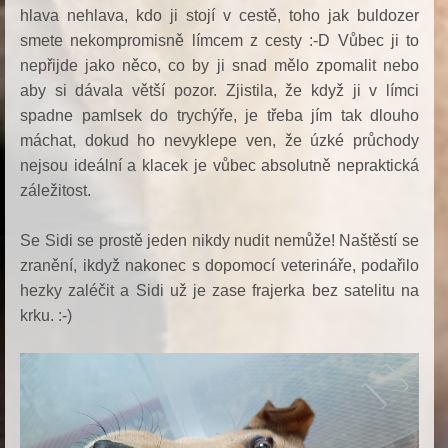
hlava nehlava, kdo ji stojí v cestě, toho jak buldozer
smete nekompromisně límcem z cesty :-D Vůbec ji to
nepřijde jako něco, co by ji snad mělo zpomalit nebo
aby si dávala větší pozor. Zjistila, že když ji v límci
spadne pamlsek do trychýře, je třeba jím tak dlouho
máchat, dokud ho nevyklepe ven, že úzké průchody
nejsou ideální a klacek je vůbec absolutně nepraktická
záležitost.
Se Sidi se prostě jeden nikdy nudit nemůže! Naštěstí se
zranění, ikdyž nakonec s dopomocí veterináře, podařilo
hezky zaléčit a Sidi už je zase frajerka bez satelitu na
krku. :-)