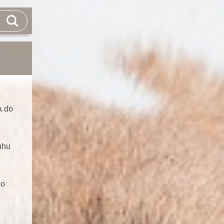
a do
uhu
po