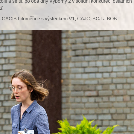
olií a šeltií, po oba dny Výborný 2 v solidní konkureci ostatních
sů
 - CACIB Litoměřice s výsledkem V1, CAJC, BOJ a BOB