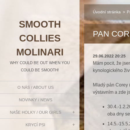
Úvodní stránka
>
P
SMOOTH
PAN CORE
COLLIES
MOLINARI
29.06.2022 20:25
WHY COULD BE OUT WHEN YOU
Mám pocit, že jse
COULD BE SMOOTH!
kynologického živ
Mladý pán Corey (C
O NÁS / ABOUT US
výstavním a zde js
NOVINKY / NEWS
30.4.-1.2.
NAŠE HOLKY / OUR GIRLS
oba dny se
14.5.-15.5
KRYCÍ PSI