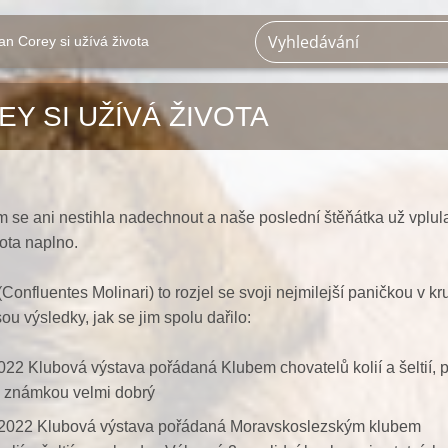
an Corey si užívá života
Y SI UŽÍVÁ ŽIVOTA
m se ani nestihla nadechnout a naše poslední štěňátka už vplul
ota naplno.
onfluentes Molinari) to rozjel se svoji nejmilejší paničkou v kr
ou výsledky, jak se jim spolu dařilo:
2022 Klubová výstava pořádaná Klubem chovatelů kolií a šeltií, 
 známkou velmi dobrý
.2022 Klubová výstava pořádaná Moravskoslezským klubem