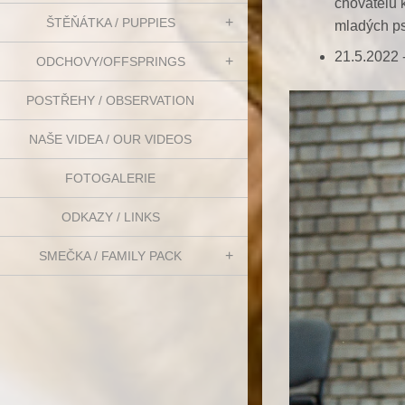
chovatelů k
ŠTĚŇÁTKA / PUPPIES
mladých p
21.5.2022
ODCHOVY/OFFSPRINGS
POSTŘEHY / OBSERVATION
NAŠE VIDEA / OUR VIDEOS
FOTOGALERIE
ODKAZY / LINKS
SMEČKA / FAMILY PACK