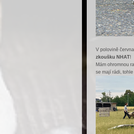
V polovině června
zkoušku NHAT
!
Mám ohromnou rado
se mají rádi, tohl