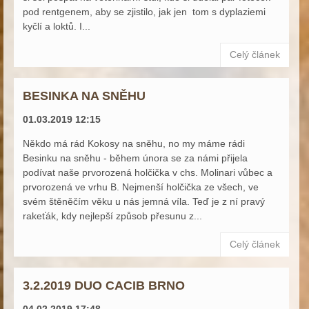
pod rentgenem, aby se zjistilo, jak jen tom s dyplaziemi
kyčlí a loktů. I...
Celý článek
BESINKA NA SNĚHU
01.03.2019 12:15
Někdo má rád Kokosy na sněhu, no my máme rádi
Besinku na sněhu - během února se za námi přijela
podívat naše prvorozená holčička v chs. Molinari vůbec a
prvorozená ve vrhu B. Nejmenší holčička ze všech, ve
svém štěněčím věku u nás jemná víla. Teď je z ní pravý
rakeťák, kdy nejlepší způsob přesunu z...
Celý článek
3.2.2019 DUO CACIB BRNO
04.02.2019 17:48