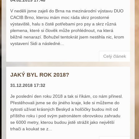
V neděli jsme zajeli do Brna na mezinárodní výstavu DUO
CACIB Brno, kterou mám moc ráda skrz prostorné
výstaviště, halu s čistě potřebami pro psy a skrz různá
plemena, které si člověk může prohlédnout, na která
běžně nenarazí. Bohužel tentokrát jsem nestihla nic, krom
vystavení Sidi a následné...
Celý článek
JAKÝ BYL ROK 2018?
31.12.2018 17:32
Je poslední den roku 2018 a tak si říkám, co nám přinesl.
Přestěhovali jsme se do jiného kraje, kde si můžeme do
sytosti užívat krásných Beskyd a holčičky budou mít od
příštího roku i pod svým patronátem obrovskou zahradu
se 6000 metry, kterou budou jistě strážit jako největší
trhači a koukat se z...