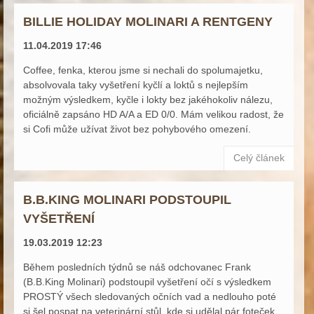
BILLIE HOLIDAY MOLINARI A RENTGENY
11.04.2019 17:46
Coffee, fenka, kterou jsme si nechali do spolumajetku,
absolvovala taky vyšetření kyčlí a loktů s nejlepším
možným výsledkem, kyčle i lokty bez jakéhokoliv nálezu,
oficiálně zapsáno HD A/A a ED 0/0. Mám velikou radost, že
si Cofi může užívat život bez pohybového omezení.
Celý článek
B.B.KING MOLINARI PODSTOUPIL
VYŠETŘENÍ
19.03.2019 12:23
Během posledních týdnů se náš odchovanec Frank
(B.B.King Molinari) podstoupil vyšetření očí s výsledkem
PROSTÝ všech sledovaných očních vad a nedlouho poté
si šel pospat na veterinární stůl, kde si udělal pár foteček