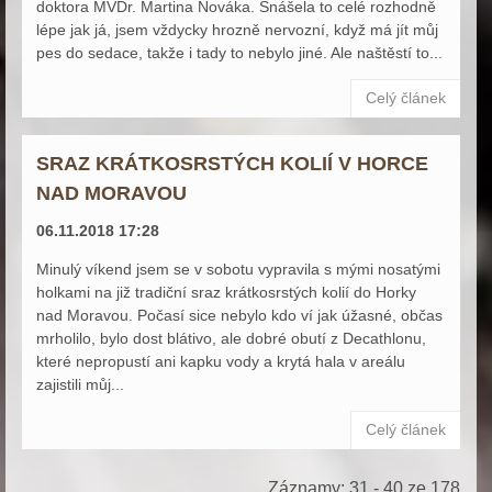
doktora MVDr. Martina Nováka. Snášela to celé rozhodně
lépe jak já, jsem vždycky hrozně nervozní, když má jít můj
pes do sedace, takže i tady to nebylo jiné. Ale naštěstí to...
Celý článek
SRAZ KRÁTKOSRSTÝCH KOLIÍ V HORCE
NAD MORAVOU
06.11.2018 17:28
Minulý víkend jsem se v sobotu vypravila s mými nosatými
holkami na již tradiční sraz krátkosrstých kolií do Horky
nad Moravou. Počasí sice nebylo kdo ví jak úžasné, občas
mrholilo, bylo dost blátivo, ale dobré obutí z Decathlonu,
které nepropustí ani kapku vody a krytá hala v areálu
zajistili můj...
Celý článek
Záznamy: 31 - 40 ze 178