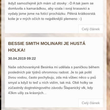
ikdyž samozřejmě jich mám už stovky :-D A tak jsem se
domluvila s kamarádkou, aby vzala i svoji krasavici a
vydaly jsme jsme na fotící procházku. Pěkná krátkosrstá
kolie je v mých očích to nejpěknější plemeno :-)
Celý článek
BESSIE SMITH MOLINARI JE HUSTÁ
HOLKA!
30.04.2019 09:22
Naše odchovankyně Besinka mi udělala s paničkou během
posledních pár týdnů ohromnou radost. Je to jak polití
živou vodou, často pochybuju, zda má vůbec něco u psů
smysl a když to teď u ních vidím, tak má. Obě holky se
zúčastnily dogtrekingového závodu Šlapanický vlk, kdy
43km ušly za krásných...
Celý článek